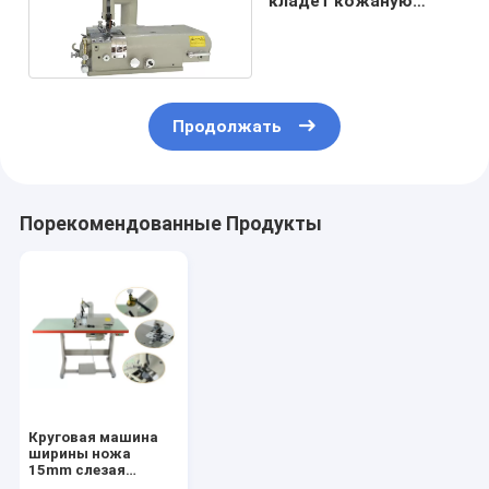
кладет кожаную
Skiving машину в
мешки
Продолжать
Порекомендованные Продукты
Круговая машина
ширины ножа
15mm слезая
кожаная Skiving