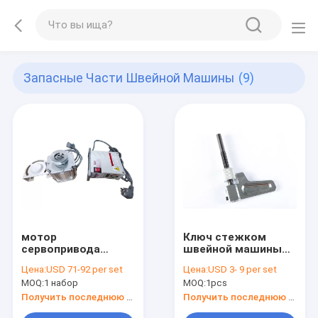
Запасные Части Швейной Машины
(9)
мотор
Ключ стежком
сервопривода
швейной машины
швейной машины
обратный
Цена:
USD 71-92 per set
Цена:
USD 3- 9 per set
550W
MOQ:
1 набор
MOQ:
1pcs
Получить последнюю цену
Получить последнюю цену