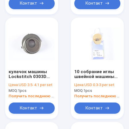
Контакт
Контакт
кулачок машины
10 собрание иглы
Lockstitch 0303D
швейной машины
поднимаясь
ПК DP17 18/110 8B
Цена:
USD 3.5- 4.1 per set
Цена:
USD 0.3-3 per set
MOQ:
1pcs
MOQ:
1pcs
Получить последнюю цену
Получить последнюю цену
Контакт
Контакт