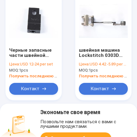
Черные запасные
швейная машина
части швейной
Lockstitch 0303D
машины собаки
разделяет
Цена:
USD 12-24 per set
Цена:
USD 4.42 -5.89 per set
питания швейной
компоненты рамки
MOQ:
1pcs
MOQ:
1pcs
машины
зуба
Получить последнюю цену
Получить последнюю цену
Контакт
Контакт
Экономьте свое время
Позвольте нам связаться с вами с
лучшими продуктами.