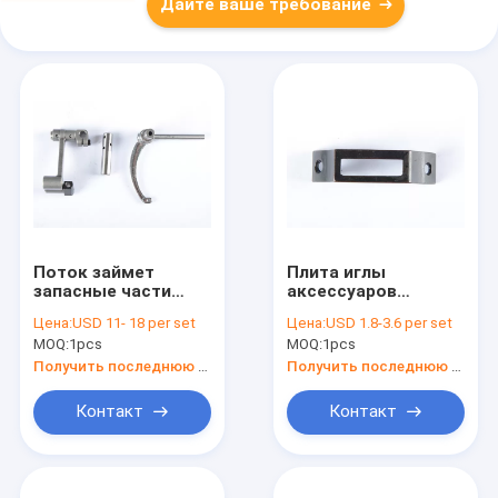
Дайте ваше требование
Поток займет
Плита иглы
запасные части
аксессуаров
швейной машины
швейной машины
Цена:
USD 11- 18 per set
Цена:
USD 1.8-3.6 per set
кровати цилиндра
сопротивления
MOQ:
1pcs
MOQ:
1pcs
собрания 8B
носки
промышленная
Получить последнюю цену
Получить последнюю цену
Контакт
Контакт