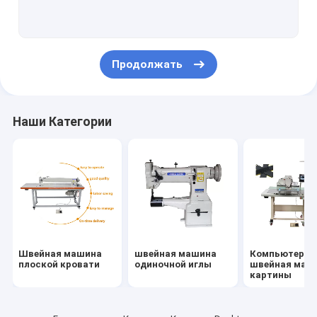
Швейная машина питания иглы
швейная машина кровати столба
Продолжать
Швейная машина Bartack
Кожаная Skiving машина
Наши Категории
Запасные части швейной машины
Швейная машина
швейная машина
Компьютериз
плоской кровати
одиночной иглы
швейная маш
картины