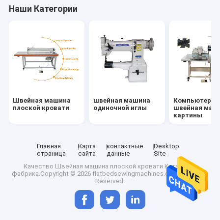
Наши Категории
Швейная машина
швейная машина
Компьютериз
плоской кровати
одиночной иглы
швейная маш
картины
Главная
Карта
контактные
Desktop
страница
сайта
данные
Site
Главная страница
Качество
Швейная машина плоской кровати
Китайская
фабрика.Copyright © 2026 flatbedsewingmachines.com. All Rights
Reserved.
продукты
О Компании