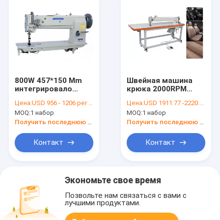
800W 457*150 Mm
Швейная машина
интегрировало
крюка 2000RPM
швейную машину
составного питания
Цена:
USD 956 - 1206 per set
Цена:
USD 1911.77 -2220.59 per set
привода
вертикальная
MOQ:
1 набор
MOQ:
1 набор
компьютера
промышленная
Получить последнюю цену
Получить последнюю цену
Контакт
Контакт
Экономьте свое время
Позвольте нам связаться с вами с
лучшими продуктами.