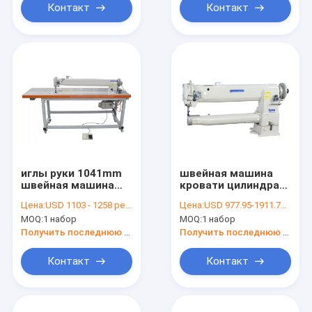
Контакт
Контакт
иглы руки 1041mm
швейная машина
швейная машина
кровати цилиндра
длинной
составного питания
Цена:
USD 1103 - 1258 per set
Цена:
USD 977.95-1911.77 per set
сверхмощной 11mm
70mm 600*110mm
MOQ:
1 набор
MOQ:
1 набор
двойной
Получить последнюю цену
Получить последнюю цену
Контакт
Контакт