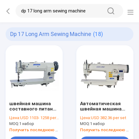
Dp 17 Long Arm Sewing Machine
(18)
швейная машина
Автоматическая
составного питания
швейная машина
стежком 609*150
плоской кровати
Цена:
USD 1103- 1258 per set
Цена:
USD 382.36 per set
mm 11mm
стежком утески
MOQ:
1 набор
MOQ:
1 набор
330×125mm 8mm
потока
Получить последнюю цену
Получить последнюю цену