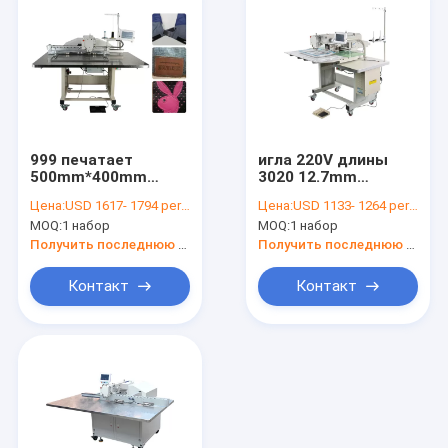
999 печатает
игла 220V длины
500mm*400mm
3020 12.7mm
швейную машину
одиночная
Цена:
USD 1617- 1794 per set
Цена:
USD 1133- 1264 per set
Programmable
компьютеризировала
MOQ:
1 набор
MOQ:
1 набор
картины
швейную машину
картины
Получить последнюю цену
Получить последнюю цену
Контакт
Контакт
Главная страница
продукты
О Компании