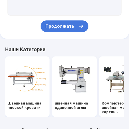
Швейная машина питания иглы
швейная машина кровати столба
Продолжать
Швейная машина Bartack
Кожаная Skiving машина
Наши Категории
Запасные части швейной машины
Швейная машина
швейная машина
Компьютериз
плоской кровати
одиночной иглы
швейная маш
картины