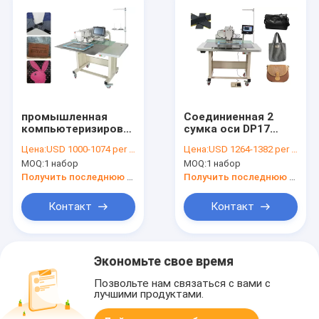
промышленная
Соединиенная 2
компьютеризированная
сумка оси DP17
швейная машина
кожаная
Цена:
USD 1000-1074 per set
Цена:
USD 1264-1382 per set
картины 3020T
компьютеризировала
MOQ:
1 набор
MOQ:
1 набор
швейную машину
картины
Получить последнюю цену
Получить последнюю цену
Контакт
Контакт
Экономьте свое время
Позвольте нам связаться с вами с
лучшими продуктами.