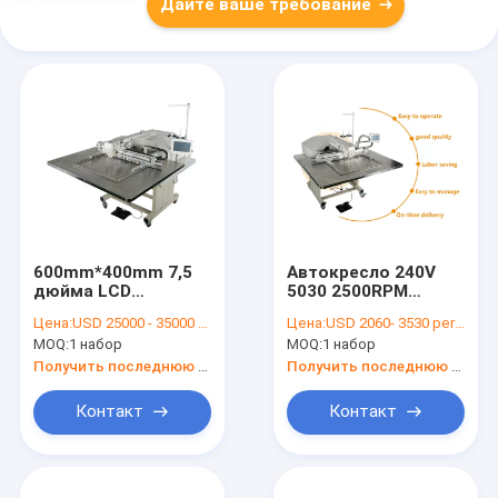
Дайте ваше требование
600mm*400mm 7,5
Автокресло 240V
дюйма LCD
5030 2500RPM
компьютеризировали
компьютеризировало
Цена:
USD 25000 - 35000 per set
Цена:
USD 2060- 3530 per set
швейную машину
швейную машину
MOQ:
1 набор
MOQ:
1 набор
картины
картины
Получить последнюю цену
Получить последнюю цену
Контакт
Контакт