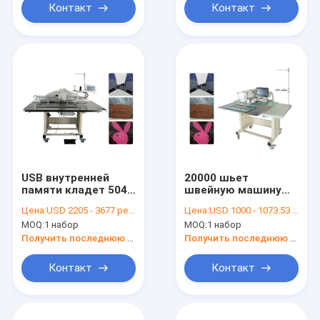
Контакт
Контакт
USB внутренней
20000 шьет
памяти кладет 5040
швейную машину
компьютеризированную
картины
Цена:
USD 2205 - 3677 per set
Цена:
USD 1000 - 1073.53 per set
швейную машину в
300mm*200mm
MOQ:
1 набор
MOQ:
1 набор
мешки картины
кожаную
компьютеризированну
Получить последнюю цену
Получить последнюю цену
Контакт
Контакт