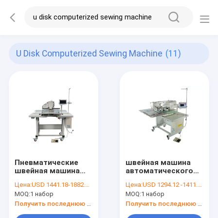
U Disk Computerized Sewing Machine
(11)
Пневматические
швейная машина
швейная машина
автоматического
картины диска 3020
Lockstitch диска
Цена:
USD 1441.18-1882.36 per set
Цена:
USD 1294.12 -1411.77 per set
u
высоты u 30mm
MOQ:
1 набор
MOQ:
1 набор
компьютеризированная
поднимаясь
Получить последнюю цену
Получить последнюю цену