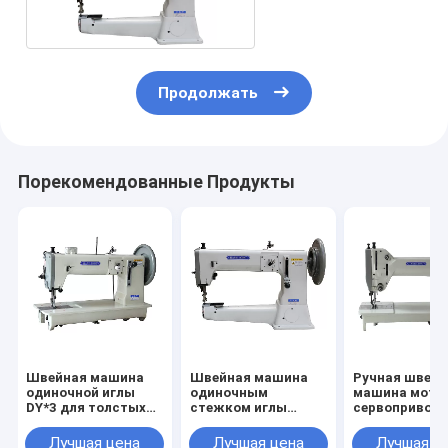
Продолжать
Порекомендованные Продукты
Швейная машина
Швейная машина
Ручная швейн
одиночной иглы
одиночным
машина мото
DY*3 для толстых
стежком иглы
сервопривод
материалов
420*210mm 12mm
смазки 800R
сверхмощная
750W
Лучшая цена
Лучшая цена
Лучшая ц