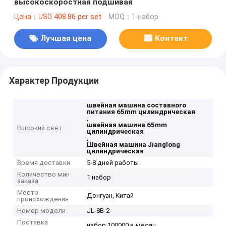
высокоскоростная подшивая
Цена：USD 408.86 per set
MOQ：1 набор
Лучшая цена
Контакт
Характер Продукции
швейная машина составного
питания 65mm цилиндрическая
,
швейная машина 65mm
Высокий свет
цилиндрическая
,
Швейная машина Jianglong
цилиндрическая
Время доставки
5-8 дней работы
Количество мин
1 набор
заказа
Место
Донгуан, Китай
происхождения
Номер модели
JL-8B-2
Поставка
набор 100000 в месяц