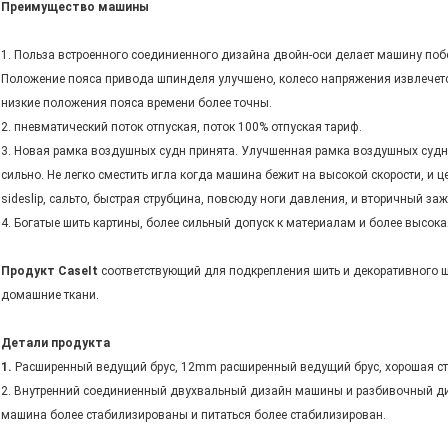
Преимущество машины
1. Польза встроенного соединиенного дизайна двойн-оси делает машину побе
Положение пояса привода шпинделя улучшено, колесо напряжения извлечется
низкие положения пояса времени более точны.
2. пневматический поток отпуская, поток 100% отпуская тариф.
3. Новая рамка воздушных судн принята. Улучшенная рамка воздушных судн с
сильно. Не легко сместить игла когда машина бежит на высокой скорости, и 
sideslip, сальто, быстрая струбцина, повсюду ноги давления, и вторичный заж
4. Богатые шить картины, более сильный допуск к материалам и более высок
Продукт CaseIt
соответствующий для подкрепления шить и декоративного шит
домашние ткани.
Детали продукта
1.
Расширенный ведущий брус, 12mm расширенный ведущий брус, хорошая стаб
2. Внутренний соединиенный двухвальный дизайн машины и разбивочный ди
машина более стабилизированы и питаться более стабилизирован.