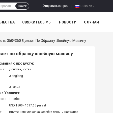
Отправить запрос
Поиск
|
Russian
АЧЕСТВА
СВЯЖИТЕСЬ МЫ
НОВОСТИ
СЛУЧАИ
сть 350*350 Делает По Образцу Швейную Машину
лает по образцу швейную машину
мация о продукте:
ния:
Донгуан, Китай
Jianglong
JL-3525
ка Условия:
каза:
1 набор
USD 1500 - 1617.65 per set
и:
Внутренняя упаковка коробка пены, и наружная