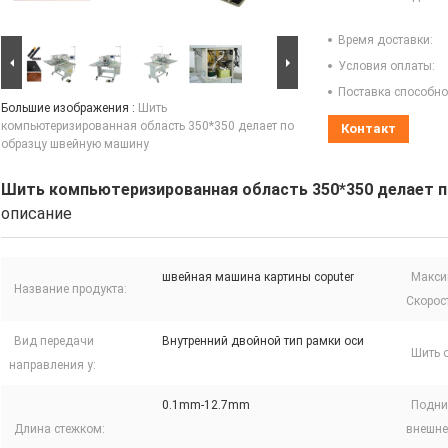
Время доставки:
Условия оплаты:
Поставка способно
Большие изображения :
Шить
компьютеризированная область 350*350 делает по
Контакт
образцу швейную машину
Шить компьютеризированная область 350*350 делает 
описание
швейная машина картины coputer
Макси
Название продукта:
Скорост
Вид передачи
Внутренний двойной тип рамки оси
Шить о
направления y:
0.1mm-12.7mm
Подни
Длина стежком:
внешн