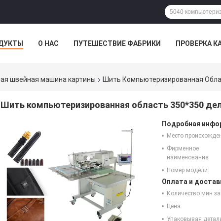
ДУКТЫ
О НАС
ПУТЕШЕСТВИЕ ФАБРИКИ
ПРОВЕРКА К
ая швейная машина картины
Шить Компьютеризированная Обла
Шить компьютеризированная область 350*350 де
Подробная инфор
Место происхожде
Фирменное
наименование:
Номер модели:
Оплата и достав
Количество мин за
Цена:
Упаковывая детал