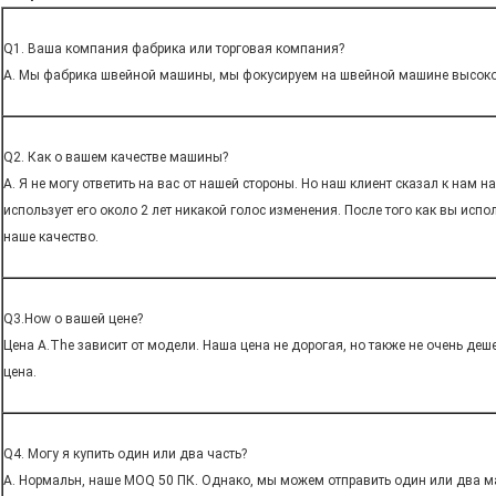
Q1. Ваша компания фабрика или торговая компания?
A. Мы фабрика швейной машины, мы фокусируем на швейной машине высок
Q2. Как о вашем качестве машины?
A. Я не могу ответить на вас от нашей стороны. Но наш клиент сказал к нам
использует его около 2 лет никакой голос изменения. После того как вы испо
наше качество.
Q3.How о вашей цене?
Цена A.The зависит от модели. Наша цена не дорогая, но также не очень деш
цена.
Q4. Могу я купить один или два часть?
A. Нормальн, наше MOQ 50 ПК. Однако, мы можем отправить один или два м