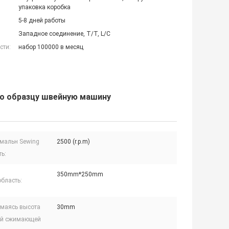
упаковка коробка
5-8 дней работы
Западное соединение, T/T, L/C
сти:
набор 100000 в месяц
по образцу швейную машину
мальн Sewing
2500 (r.p.m)
ь:
350mm*250mm
бласть:
маясь высота
30mm
ей сжимающей