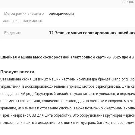
плиты:
Метод рамки внешнего
электрический
давления поднимаясь:
12.7mm компьютеризированная швейна
Выделить:
Швейная машина высокоскоростной электронной картины 3525 промы
Продукт ввести
Эта машина серия швейных машин картины компьютера бренда Jianglong. О
управления, высокопроизводительный привод мотора сервопривода, шить ка
определенный ряд. Структурный дизайн неукоснителен и уникален, и передач
параметры как картина, количество стежков, длина стежком и скорость могут
хранение, изменение и отозвание удобно. Также возможно к картинам вхо
через интерфейс USB для шить обработку. Это оборудование крупноразмерно
подкрепления шить и декоративного шить в индустриях багажа, поясов, одеж