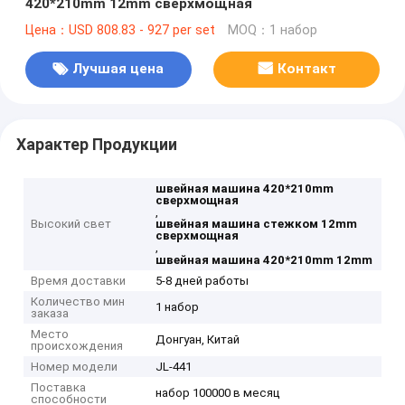
420*210mm 12mm сверхмощная
Цена：USD 808.83 - 927 per set
MOQ：1 набор
Лучшая цена
Контакт
Характер Продукции
швейная машина 420*210mm
сверхмощная
,
Высокий свет
швейная машина стежком 12mm
сверхмощная
,
швейная машина 420*210mm 12mm
Время доставки
5-8 дней работы
Количество мин
1 набор
заказа
Место
Донгуан, Китай
происхождения
Номер модели
JL-441
Поставка
набор 100000 в месяц
способности