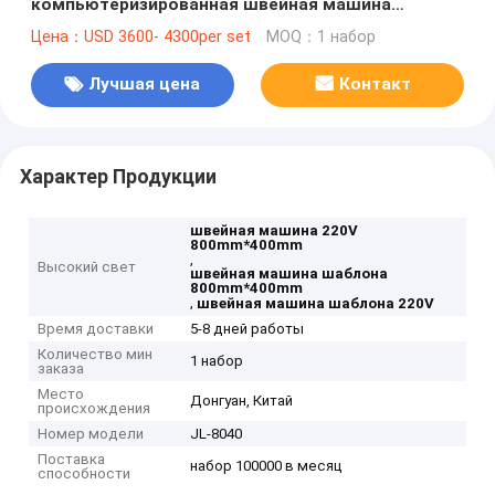
компьютеризированная швейная машина
картины 220V
Цена：USD 3600- 4300per set
MOQ：1 набор
Лучшая цена
Контакт
Характер Продукции
швейная машина 220V
800mm*400mm
,
Высокий свет
швейная машина шаблона
800mm*400mm
,
швейная машина шаблона 220V
Время доставки
5-8 дней работы
Количество мин
1 набор
заказа
Место
Донгуан, Китай
происхождения
Номер модели
JL-8040
Поставка
набор 100000 в месяц
способности